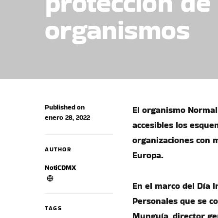
protección de
organismos
Published on
El organismo Normali
enero 28, 2022
accesibles los esque
organizaciones con m
AUTHOR
Europa.
NotiCDMX
En el marco del Día I
Personales que se c
TAGS
Munguía, director gen