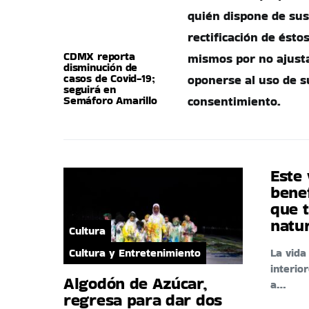
quién dispone de sus 
rectificación de ésto
CDMX reporta
mismos por no ajustar
disminución de
casos de Covid-19;
oponerse al uso de s
seguirá en
Semáforo Amarillo
consentimiento.
Este 
benef
que t
natu
Cultura
Cultura y Entretenimiento
La vid
interio
Algodón de Azúcar,
a…
regresa para dar dos