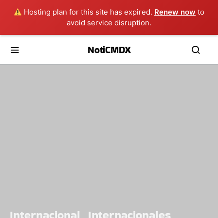
Hosting plan for this site has expired.
Renew now
to
avoid service disruption.
NotiCMDX
Internacional
Internacionales