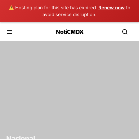
Hosting plan for this site has expired.
Renew now
to
avoid service disruption.
NotiCMDX
Nacional