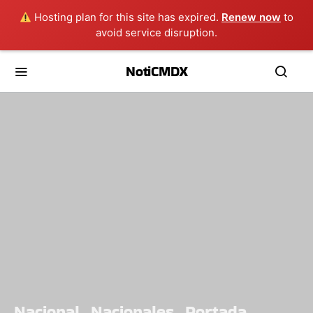
Hosting plan for this site has expired.
Renew now
to
avoid service disruption.
NotiCMDX
Nacional
Nacionales
Portada