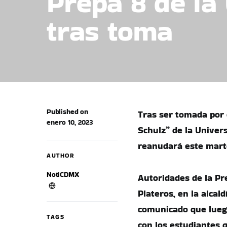
Prepa 8 de la
tras toma
Published on
Tras ser tomada por 
enero 10, 2023
Schulz” de la Unive
reanudará este marte
AUTHOR
NotiCDMX
Autoridades de la Pr
Plateros, en la alca
comunicado que luego
TAGS
con los estudiantes q