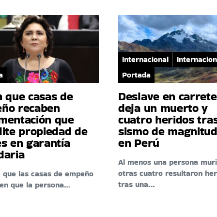
Internacional
Internacion
a
Portada
n que casas de
Deslave en carret
ño recaben
deja un muerto y
mentación que
cuatro heridos tra
dite propiedad de
sismo de magnitud
s en garantía
en Perú
daria
Al menos una persona muri
otras cuatro resultaron her
e que las casas de empeño
tras una…
ten que la persona…