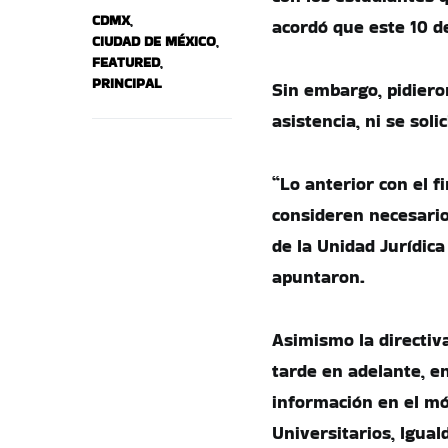
CDMX
,
acordó que este 10 d
CIUDAD DE MÉXICO
,
FEATURED
,
PRINCIPAL
Sin embargo, pidiero
asistencia, ni se soli
“Lo anterior con el f
consideren necesario,
de la Unidad Jurídica
apuntaron.
Asimismo la directiva
tarde en adelante, en
información en el mó
Universitarios, Igual