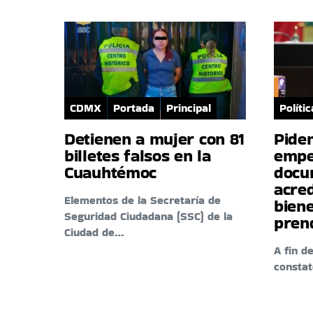
CDMX
Portada
Principal
Polític
Detienen a mujer con 81
Pide
billetes falsos en la
empe
Cuauhtémoc
docu
acre
Elementos de la Secretaría de
biene
Seguridad Ciudadana (SSC) de la
pren
Ciudad de…
A fin d
consta