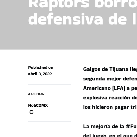
Raptors borró
defensiva de 
Published on
Galgos de Tijuana ll
abril 3, 2022
segunda mejor defens
Americano (LFA) a pe
AUTHOR
explosiva reacción d
NotiCDMX
los hicieron pagar tr
La mejoría de la #Fu
del juego, en el que 