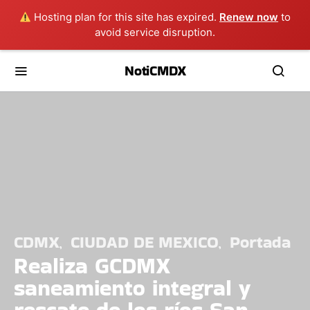
Hosting plan for this site has expired.
Renew now
to
avoid service disruption.
NotiCMDX
CDMX
CIUDAD DE MEXICO
Portada
Realiza GCDMX
saneamiento integral y
rescate de los ríos San