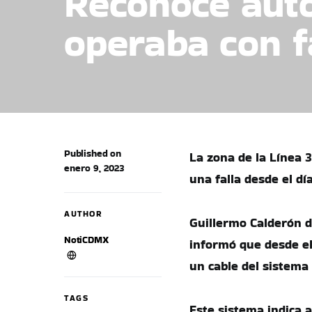
Reconoce aut
operaba con f
Published on
La zona de la Línea 
enero 9, 2023
una falla desde el dí
AUTHOR
Guillermo Calderón d
NotiCDMX
informó que desde el 
un cable del sistema 
TAGS
Este sistema indica 