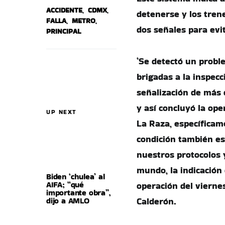
ACCIDENTE
,
CDMX
,
detenerse y los tren
FALLA
,
METRO
,
dos señales para evi
PRINCIPAL
‘Se detectó un probl
brigadas a la inspecc
señalización de más
y así concluyó la op
UP NEXT
La Raza, específicam
condición también es
nuestros protocolos 
mundo, la indicación 
Biden ‘chulea’ al
AIFA; “qué
operación del viernes
importante obra”,
dijo a AMLO
Calderón.