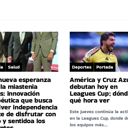
da
Salud
Deportes
Portada
nueva esperanza
América y Cruz Az
la miastenia
debutan hoy en
s: innovación
Leagues Cup; dónd
péutica que busca
qué hora ver
lver independencia
Este jueves continúa la act
te de disfrutar con
en la Leagues Cup, donde d
o y sentidoa los
los equipos más…
entes