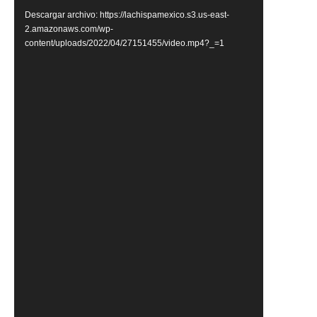
vídeo
Descargar archivo: https://lachispamexico.s3.us-east-
2.amazonaws.com/wp-
content/uploads/2022/04/27151455/video.mp4?_=1