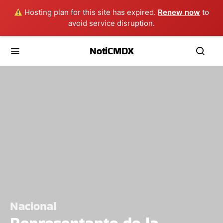
Hosting plan for this site has expired.
Renew now
to
avoid service disruption.
NotiCMDX
Nacional
Representante de la