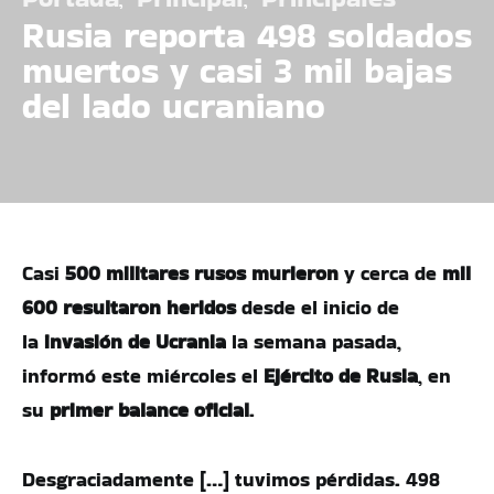
Rusia reporta 498 soldados
muertos y casi 3 mil bajas
del lado ucraniano
Casi
500 militares rusos murieron
y cerca de
mil
600 resultaron heridos
desde el inicio de
la
invasión de Ucrania
la semana pasada,
informó este miércoles el
Ejército de Rusia
, en
su
primer balance oficial
.
Desgraciadamente […] tuvimos pérdidas. 498