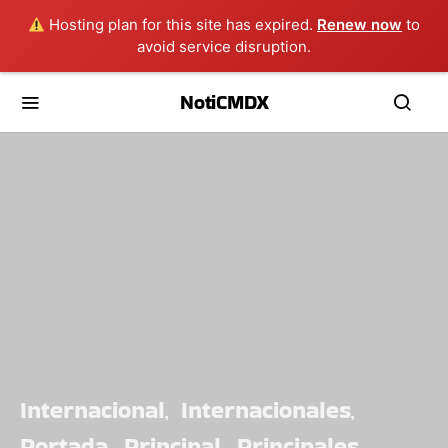
Hosting plan for this site has expired.
Renew now
to
avoid service disruption.
NotiCMDX
Internacional
Internacionales
Portada
Principal
Principales