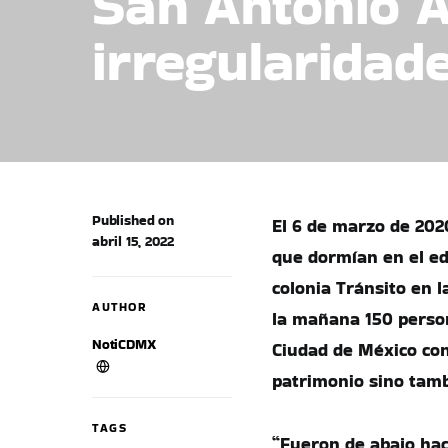
San Antonio A
irregularidad
Published on
El 6 de marzo de 202
abril 15, 2022
que dormían en el ed
colonia Tránsito en 
AUTHOR
la mañana 150 person
NotiCDMX
Ciudad de México con 
patrimonio sino tamb
TAGS
“Fueron de abajo hac