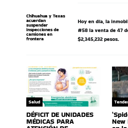
Chihuahua y Texas
acuerdan
Hoy en día, la inmob
suspender
inspecciones de
#58 la venta de 47 
camiones en
frontera
$2,345,232 pesos.
Salud
Tende
DÉFICIT DE UNIDADES
‘Spi
MÉDICAS PARA
New 