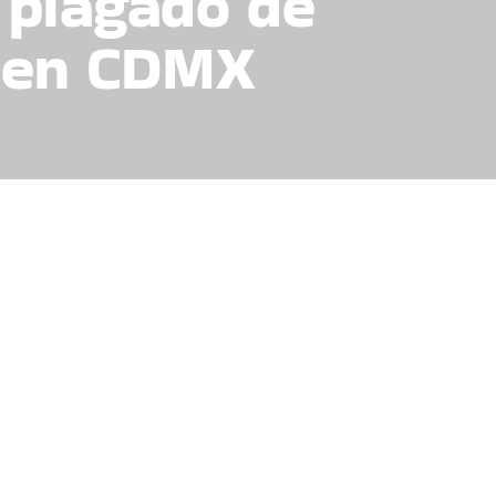
 plagado de
d en CDMX