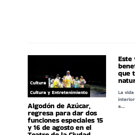
Este 
benef
que t
natu
Cultura
Cultura y Entretenimiento
La vid
interio
Algodón de Azúcar,
a…
regresa para dar dos
funciones especiales 15
y 16 de agosto en el
Teatro de la Ciudad