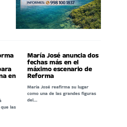
forma
María José anuncia dos
fechas más en el
para
máximo escenario de
ina en
Reforma
María José reafirma su lugar
como una de las grandes figuras
del…
á
 que las