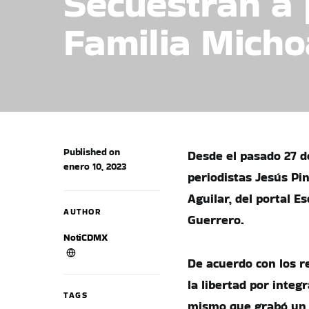
Secuestran a 
Familia Micho
Published on
Desde el pasado 27 d
enero 10, 2023
periodistas Jesús Pi
Aguilar, del portal E
AUTHOR
Guerrero.
NotiCDMX
De acuerdo con los r
la libertad por integ
TAGS
mismo que grabó un 