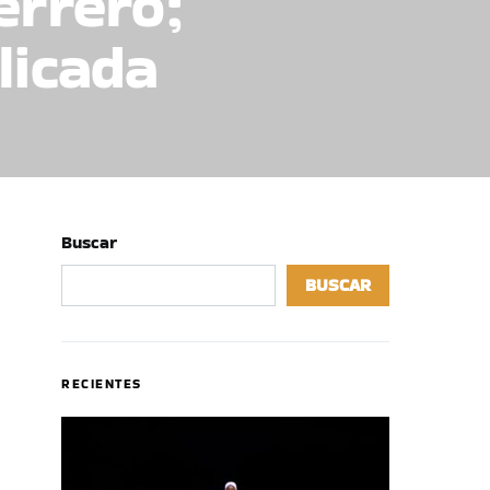
errero;
licada
Buscar
BUSCAR
RECIENTES