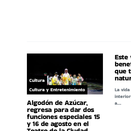
Este 
benef
que t
natu
Cultura
Cultura y Entretenimiento
La vid
interio
Algodón de Azúcar,
a…
regresa para dar dos
funciones especiales 15
y 16 de agosto en el
Teatro de la Ciudad