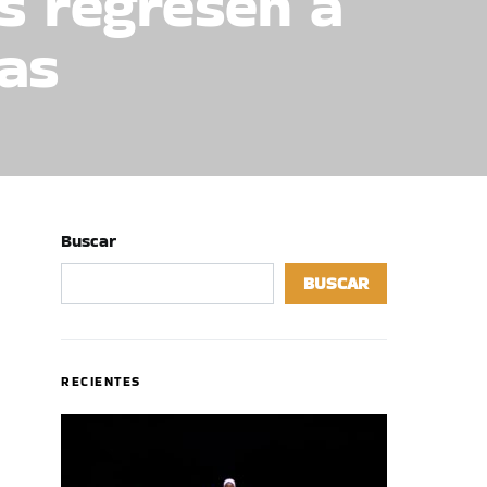
s regresen a
ías
Buscar
BUSCAR
RECIENTES