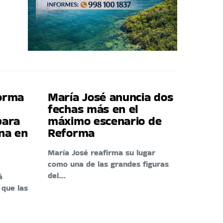
forma
María José anuncia dos
fechas más en el
para
máximo escenario de
ina en
Reforma
María José reafirma su lugar
como una de las grandes figuras
del…
á
 que las