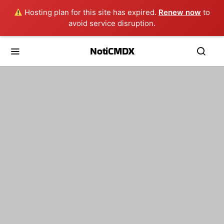
Hosting plan for this site has expired.
Renew now
to
avoid service disruption.
NotiCMDX