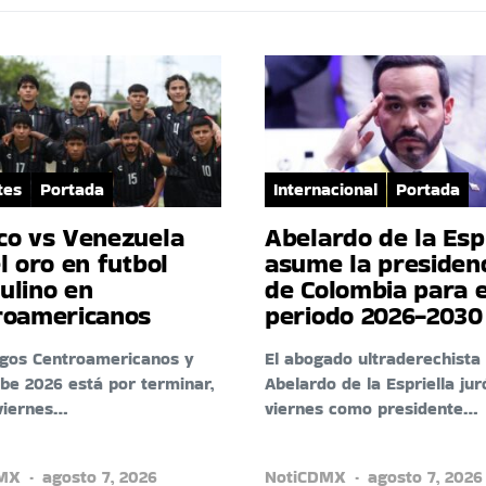
tes
Portada
Internacional
Portada
co vs Venezuela
Abelardo de la Esp
l oro en futbol
asume la presiden
ulino en
de Colombia para e
roamericanos
periodo 2026-2030
egos Centroamericanos y
El abogado ultraderechista
ibe 2026 está por terminar,
Abelardo de la Espriella jur
viernes…
viernes como presidente…
DMX
agosto 7, 2026
NotiCDMX
agosto 7, 2026