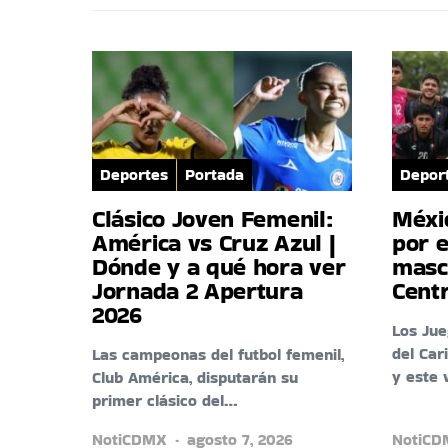
Deportes
Portada
Depor
Clásico Joven Femenil:
Méxi
América vs Cruz Azul |
por e
Dónde y a qué hora ver
masc
Jornada 2 Apertura
Cent
2026
Los Ju
del Car
Las campeonas del futbol femenil,
y este 
Club América, disputarán su
primer clásico del…
NotiCDMX
agosto 7, 2026
NotiC