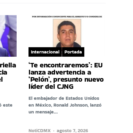
Internacional
Portada
riella
‘Te encontraremos’: EU
cia
lanza advertencia a
l
‘Pelón’, presunto nuevo
líder del CJNG
El embajador de Estados Unidos
ó este
en México, Ronald Johnson, lanzó
un mensaje…
NotiCDMX
agosto 7, 2026