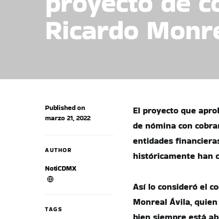
proyecto de c
Ricardo Monr
Published on
El proyecto que apro
marzo 21, 2022
de nómina con cobra
entidades financiera
AUTHOR
históricamente han c
NotiCDMX
Así lo consideró el 
Monreal Ávila, quien 
TAGS
bien siempre está abi