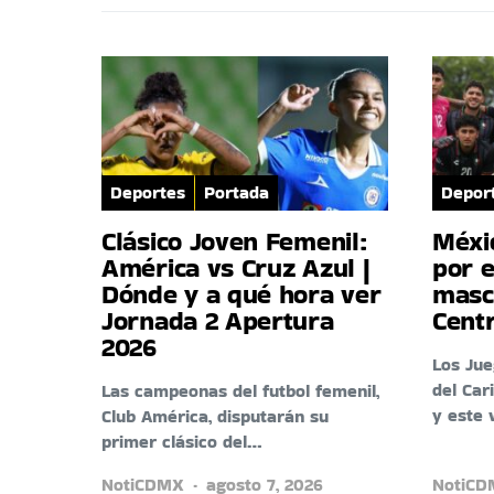
Deportes
Portada
Depor
Clásico Joven Femenil:
Méxi
América vs Cruz Azul |
por e
Dónde y a qué hora ver
masc
Jornada 2 Apertura
Cent
2026
Los Ju
del Car
Las campeonas del futbol femenil,
y este 
Club América, disputarán su
primer clásico del…
NotiCDMX
agosto 7, 2026
NotiC