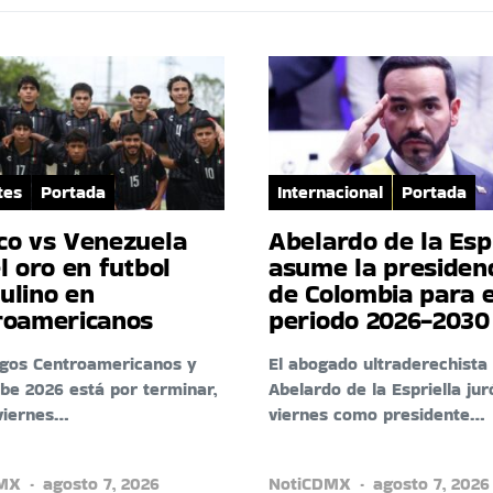
tes
Portada
Internacional
Portada
co vs Venezuela
Abelardo de la Esp
l oro en futbol
asume la presiden
ulino en
de Colombia para e
roamericanos
periodo 2026-2030
egos Centroamericanos y
El abogado ultraderechista
ibe 2026 está por terminar,
Abelardo de la Espriella jur
viernes…
viernes como presidente…
DMX
agosto 7, 2026
NotiCDMX
agosto 7, 2026