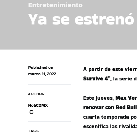
Entretenimiento
Ya se estrenó 
Published on
A partir de este vie
marzo 11, 2022
Survive 4
”, la serie
AUTHOR
Este jueves,
Max Ver
NotiCDMX
renovar con Red Bull
cuarta temporada po
escenifica las rivalid
TAGS