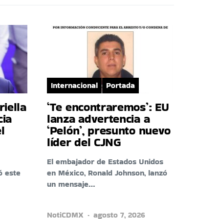
Internacional
Portada
riella
‘Te encontraremos’: EU
cia
lanza advertencia a
l
‘Pelón’, presunto nuevo
líder del CJNG
El embajador de Estados Unidos
ó este
en México, Ronald Johnson, lanzó
un mensaje…
NotiCDMX
agosto 7, 2026