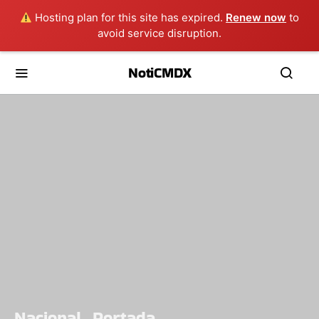
Hosting plan for this site has expired.
Renew now
to
avoid service disruption.
NotiCMDX
Nacional
Portada