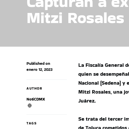
Capturan a exm
Mitzi Rosales
Published on
La Fiscalía General d
enero 12, 2023
quien se desempeñab
Nacional (Sedena) y e
AUTHOR
Mitzi Rosales, una j
NotiCDMX
Juárez.
Se trata del tercer i
TAGS
de Toluca cometidos 