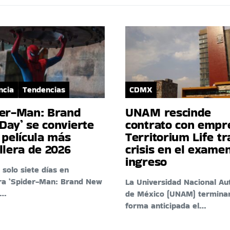
ncia
Tendencias
CDMX
der-Man: Brand
UNAM rescinde
Day’ se convierte
contrato con empr
 película más
Territorium Life tr
llera de 2026
crisis en el exame
ingreso
 solo siete días en
ra ‘Spider-Man: Brand New
La Universidad Nacional A
e…
de México (UNAM) termina
forma anticipada el…