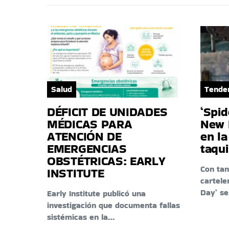
Salud
Tende
DÉFICIT DE UNIDADES
‘Spi
MÉDICAS PARA
New 
ATENCIÓN DE
en la
EMERGENCIAS
taqui
OBSTÉTRICAS: EARLY
Con tan
INSTITUTE
cartele
Day‘ s
Early Institute publicó una
investigación que documenta fallas
sistémicas en la…