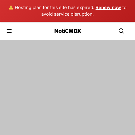
Hosting plan for this site has expired.
Renew now
to
avoid service disruption.
NotiCMDX