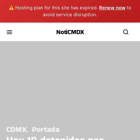
Hosting plan for this site has expired.
Renew now
to
avoid service disruption.
NotiCMDX
CDMX
Portada
Hay 10 detenidos por