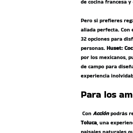
de cocina francesa y
Pero si prefieres reg
aliada perfecta. Con 
32 opciones para dis
personas.
Huset: Co
por los mexicanos, pu
de campo para diseña
experiencia inolvida
Para los am
Con
Acción
podrás r
Toluca
, una experien
paisajes naturales qu