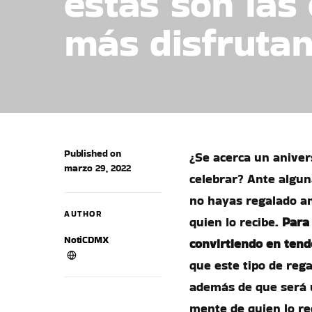
estas son las
más disfrutan
Published on
¿Se acerca un aniver
marzo 29, 2022
celebrar? Ante algun
no hayas regalado an
AUTHOR
quien lo recibe.
Para 
NotiCDMX
convirtiendo en tend
que este tipo de rega
además de que será 
mente de quien lo re