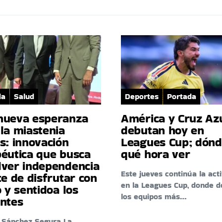
da
Salud
Deportes
Portada
nueva esperanza
América y Cruz Az
la miastenia
debutan hoy en
s: innovación
Leagues Cup; dónd
péutica que busca
qué hora ver
lver independencia
Este jueves continúa la act
te de disfrutar con
en la Leagues Cup, donde d
o y sentidoa los
los equipos más…
entes
 Sánchez Segura La