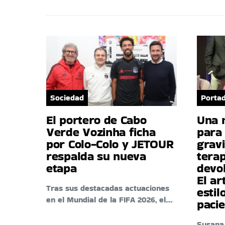
Sociedad
Porta
El portero de Cabo
Una 
Verde Vozinha ficha
para 
por Colo-Colo y JETOUR
gravi
respalda su nueva
tera
etapa
devo
El ar
Tras sus destacadas actuaciones
estil
en el Mundial de la FIFA 2026, el…
paci
Susana