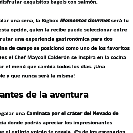
 disfrutar exquisitos bagels con salmón.
alar una cena, la Bigbox
Momentos Gourmet
será tu
esta opción, quien la recibe puede seleccionar entre
frutar una experiencia gastronómica para dos
cina de campo
se posicionó como uno de los favoritos
es el Chef Maycoll Calderón se inspira en la cocina
r el menú que cambia todos los días. ¡Una
ble y que nunca será la misma!
antes de la aventura
egalar una
Caminata por el cráter del Nevado de
cia donde podrás apreciar los impresionantes
e el extinto volcán te regala. ¡Es de los escenarios