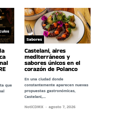
culos
Sabores
la
Castelani, aires
ca
mediterráneos y
nal
sabores únicos en el
RE
corazón de Polanco
En una ciudad donde
constantemente aparecen nuevas
ta que
propuestas gastronómicas,
nal
Castelani,…
NotiCDMX
agosto 7, 2026