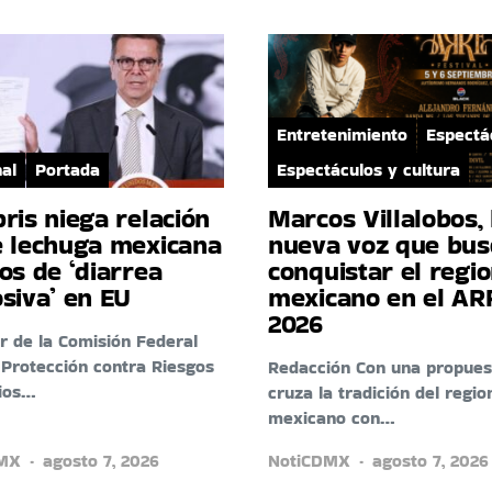
Entretenimiento
Espectá
al
Portada
Espectáculos y cultura
ris niega relación
Marcos Villalobos, 
e lechuga mexicana
nueva voz que bus
os de ‘diarrea
conquistar el regio
siva’ en EU
mexicano en el AR
2026
lar de la Comisión Federal
 Protección contra Riesgos
Redacción Con una propues
rios…
cruza la tradición del regio
mexicano con…
DMX
agosto 7, 2026
NotiCDMX
agosto 7, 2026