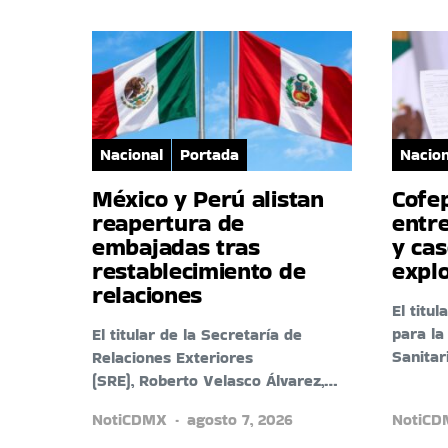
Nacional
Portada
Nacion
México y Perú alistan
Cofep
reapertura de
entr
embajadas tras
y cas
restablecimiento de
explo
relaciones
El titu
para la
El titular de la Secretaría de
Sanita
Relaciones Exteriores
(SRE), Roberto Velasco Álvarez,…
NotiCDMX
agosto 7, 2026
NotiC