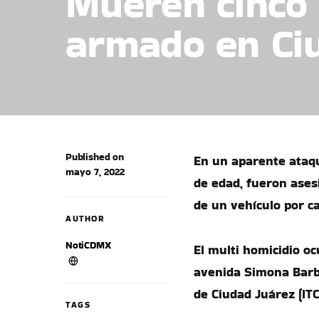
Mueren cinco
armado en Ci
Published on
En un aparente ataqu
mayo 7, 2022
de edad, fueron ases
de un vehículo por c
AUTHOR
NotiCDMX
El multi homicidio oc
avenida Simona Barba,
de Ciudad Juárez (ITC
TAGS