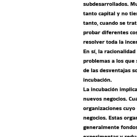
subdesarrollados. Mu
tanto capital y no ti
tanto, cuando se tra
probar diferentes co
resolver toda la inc
En sí, la racionalida
problemas a los que
de las desventajas so
incubación.
La incubación implic
nuevos negocios. Cu
organizaciones cuyo 
negocios. Estas org
generalmente fondos 
experimentar y reduc