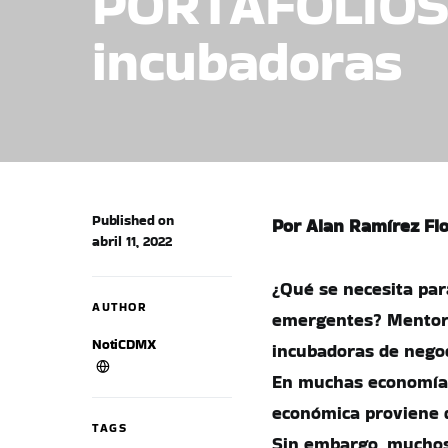
PORTAFOLIOS/
incubadoras
Published on
Por Alan Ramírez Fl
abril 11, 2022
¿Qué se necesita pa
AUTHOR
emergentes? Mentore
NotiCDMX
incubadoras de negoc
En muchas economías 
económica proviene 
TAGS
Sin embargo, muchos