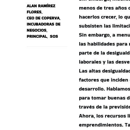
ALAN RAMÍREZ
menos de tres años c
FLORES
,
hacerlos crecer, lo q
CEO DE COPERVA
,
INCUBADORAS DE
subsisten las limitac
NEGOCIOS
,
Sin embargo, a menu
PRINCIPAL
,
SOS
las habilidades para
parte de la desigual
laborales y las desv
Las altas desigualda
factores que inciden 
desarrollo. Hablamos
para tomar buenas d
través de la previsi
Ahora, los recursos 
emprendimientos. Tal