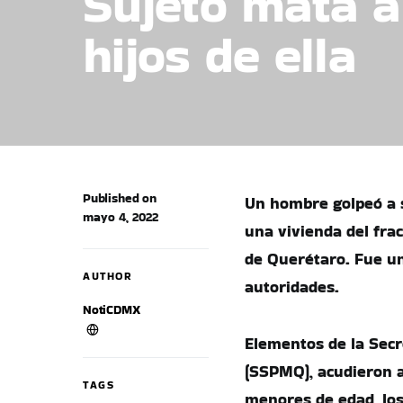
Sujeto mata a 
hijos de ella
Published on
Un hombre golpeó a s
mayo 4, 2022
una vivienda del fra
de Querétaro. Fue uno
AUTHOR
autoridades.
NotiCDMX
Elementos de la Secr
(SSPMQ), acudieron a
TAGS
menores de edad, los