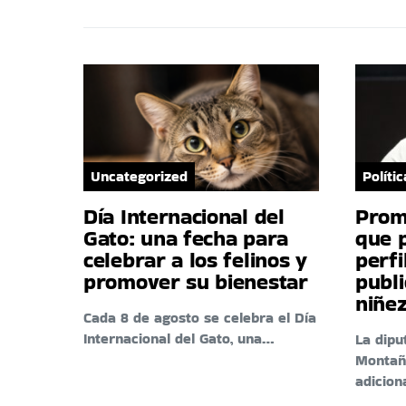
Uncategorized
Polític
Día Internacional del
Prom
Gato: una fecha para
que 
celebrar a los felinos y
perfi
promover su bienestar
publi
niñez
Cada 8 de agosto se celebra el Día
Internacional del Gato, una…
La dipu
Montañ
adicion