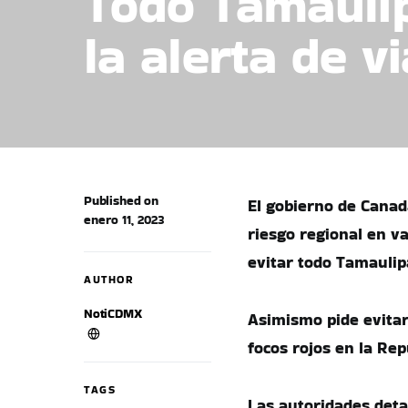
Todo Tamaulip
la alerta de v
Published on
El gobierno de Canad
enero 11, 2023
riesgo regional en v
evitar todo Tamaulip
AUTHOR
NotiCDMX
Asimismo pide evitar
focos rojos en la Rep
TAGS
Las autoridades detal