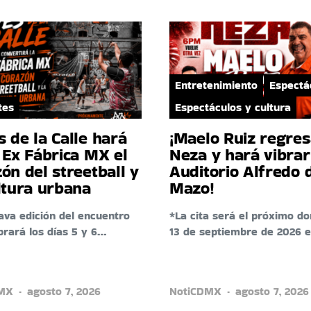
Entretenimiento
Espectá
tes
Espectáculos y cultura
 de la Calle hará
¡Maelo Ruiz regres
 Ex Fábrica MX el
Neza y hará vibrar
ón del streetball y
Auditorio Alfredo 
ltura urbana
Mazo!
ava edición del encuentro
*La cita será el próximo d
brará los días 5 y 6…
13 de septiembre de 2026 
DMX
agosto 7, 2026
NotiCDMX
agosto 7, 2026