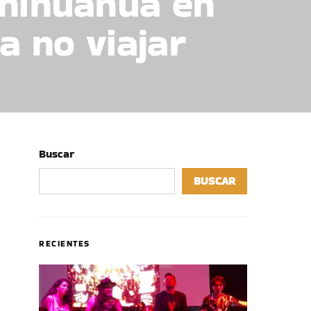
Chihuahua en
a no viajar
Buscar
BUSCAR
RECIENTES