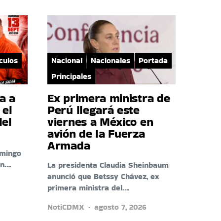
culos
Nacional
Nacionales
Portada
Principales
a a
Ex primera ministra de
 el
Perú llegará este
del
viernes a México en
avión de la Fuerza
Armada
omingo
en…
La presidenta Claudia Sheinbaum
anunció que Betssy Chávez, ex
primera ministra del…
NotiCDMX
agosto 7, 2026