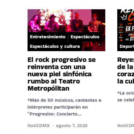
Entretenimiento
Espectáculos
Espectáculos y cultura
Depor
El rock progresivo se
Reyes
reinventa con una
de la
nueva piel sinfónica
coraz
rumbo al Teatro
la cu
Metropólitan
*La oct
se cele
*Más de 50 músicos, cantantes e
intérpretes participarán en
“Progresivo: Concierto…
NotiCDMX
agosto 7, 2026
NotiC