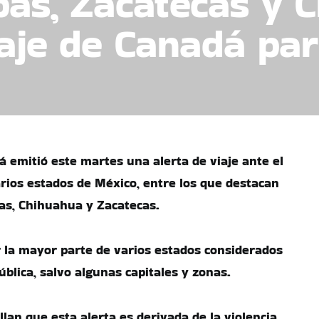
as, Zacatecas y 
iaje de Canadá par
á emitió este martes una alerta de viaje ante el
arios estados de México, entre los que destacan
as, Chihuahua y Zacatecas.
 la mayor parte de varios estados considerados
ública, salvo algunas capitales y zonas.
lan que esta alerta es derivada de la violencia