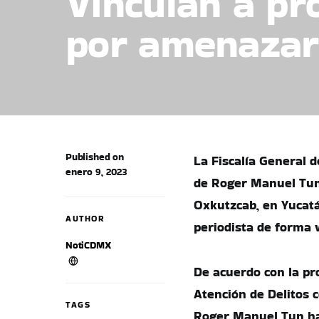
Vinculan a pr
por amenazar 
Published on
La Fiscalía General d
enero 9, 2023
de Roger Manuel Tun
Oxkutzcab, en Yucat
AUTHOR
periodista de forma 
NotiCDMX
De acuerdo con la pro
Atención de Delitos 
TAGS
Roger Manuel Tun hab