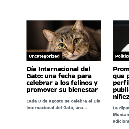
Uncategorized
Polític
Día Internacional del
Prom
Gato: una fecha para
que 
celebrar a los felinos y
perfi
promover su bienestar
publi
niñez
Cada 8 de agosto se celebra el Día
Internacional del Gato, una…
La dipu
Montañ
adicion