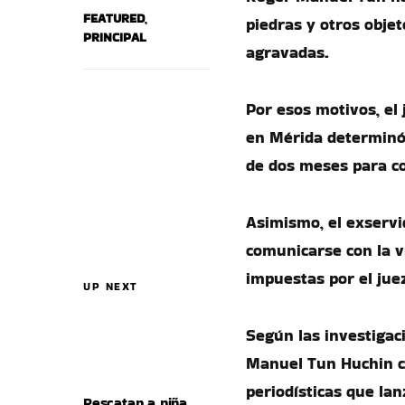
FEATURED
,
piedras y otros obje
PRINCIPAL
agravadas.
Por esos motivos, el 
en Mérida determinó 
de dos meses para c
Asimismo, el exservi
comunicarse con la v
impuestas por el jue
UP NEXT
Según las investigac
Manuel Tun Huchin co
periodísticas que la
Rescatan a niña